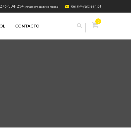
 276-334-234
geral@valclean.pt
chamada para a rede fixa nacional
0
OL
CONTACTO