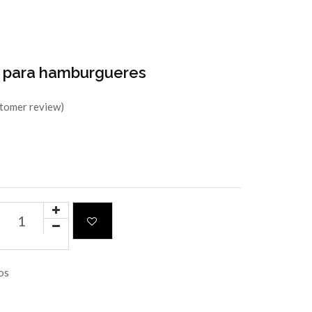
 para hamburgueres
stomer review)
os